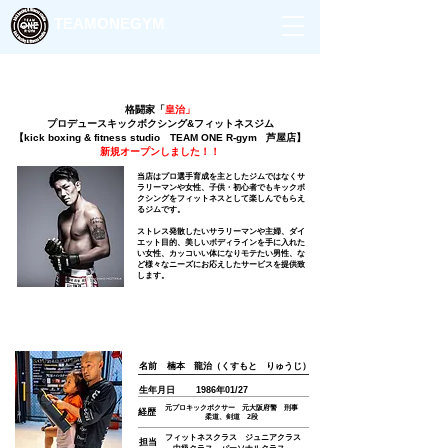
TEAMONEGYM
TEAM ONE GYM
格闘家「
皇治」
プロデュースキックボクシング&フィットネスジム
【kick boxing & fitness studio TEAM ONE R-gym 芦屋店】
​新規オープンしました！！
当店はプロ選手育成を主としたジムではなくサ
ラリーマンや女性、子供・初心者でもキックボ
クシングをフィットネスとして楽しんでもらえ
るジムです。
ストレス発散したいサラリーマンや主婦、ダイ
エット目的、美しいボディラインを手に入れた
い女性、カッコいい体になりモテたい男性、な
ど様々なニーズにお応え
したサービスを提供致
します。
ジム代表
​名前
楠本 龍治（くすもと りゅうじ）
生年月日
1986年01/27
元プロキックボクサー 元大阪府警 刑事
経歴
柔道、剣道 2段
フィットネスクラス ジュニアクラス
​担当